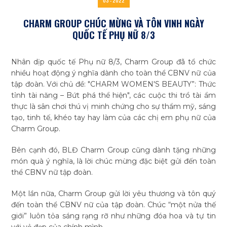
03 - 2022
CHARM GROUP CHÚC MỪNG VÀ TÔN VINH NGÀY
QUỐC TẾ PHỤ NỮ 8/3
Tìm
Nhân dịp quốc tế Phụ nữ 8/3, Charm Group đã tổ chức
kiếm...
nhiều hoạt động ý nghĩa dành cho toàn thể CBNV nữ của
tập đoàn. Với chủ đề: "CHARM WOMEN'S BEAUTY”: Thức
tỉnh tài năng – Bứt phá thể hiện", các cuộc thi trổ tài ẩm
thực là sân chơi thú vị minh chứng cho sự thẩm mỹ, sáng
tạo, tinh tế, khéo tay hay làm của các chị em phụ nữ của
Charm Group.
Bên cạnh đó, BLĐ Charm Group cũng dành tặng những
món quà ý nghĩa, là lời chúc mừng đặc biệt gửi đến toàn
thể CBNV nữ tập đoàn.
Một lần nữa, Charm Group gửi lời yêu thương và tôn quý
đến toàn thể CBNV nữ của tập đoàn. Chúc “một nửa thế
giới” luôn tỏa sáng rạng rỡ như những đóa hoa và tự tin